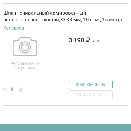
Шланг спиральный армированный
напорно-всасывающий, Ф-38 мм, 10 атм., 15 метров// Сибртех, Россия, код 0641500381, штрихкод 460680005166, артикул 67344
Колорлон
3 190
/шт
(383) 363-05-05
Купить в 1 клик