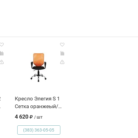
2
Кресло Элегия S 1
 59106020060
Сетка оранжеый/черный Пиастра, Россия, код 59106020056
4 620
/ шт
(383) 363-05-05