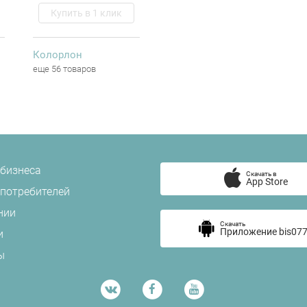
Купить в 1 клик
Колорлон
еще 56 товаров
 бизнеса
Скачать в
App Store
 потребителей
нии
Скачать
Приложение bis077
и
ы