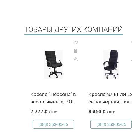
ТОВАРЫ ДРУГИХ КОМПАНИЙ
Кресло "Персона" в
Кресло ЭЛЕГИЯ L
ассортименте, РОССИЯ, код 5910602489, штрихкод , артикул
сетка черная Пиастра подлокотники хром Пятилучие Директор, РОССИЯ, код
7 777
8 450
/ шт
/ шт
(383) 363-05-05
(383) 363-05-05