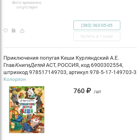
(383) 363-05-05
Купить в 1 клик
Приключения попугая Кеши Курляндский А.Е.
Глав
КнигиДетей
АСТ, РОССИЯ, код 6900302554,
штрихкод 978517149703, артикул 978-5-17-149703-3
Колорлон
760
/шт