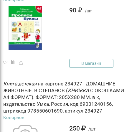
90
/шт
В магазин
Книга
детская
на картоне 234927 . ДОМАШНИЕ
ЖИВОТНЫЕ. В.СТЕПАНОВ (
КНИЖКА
С ОКОШКАМИ
А4 ФОРМАТ). ФОРМАТ: 205Х280 ММ. в к,
издательство Умка, Россия, код 69001240156,
штрихкод 978550601690, артикул 234927
Колорлон
250
/шт