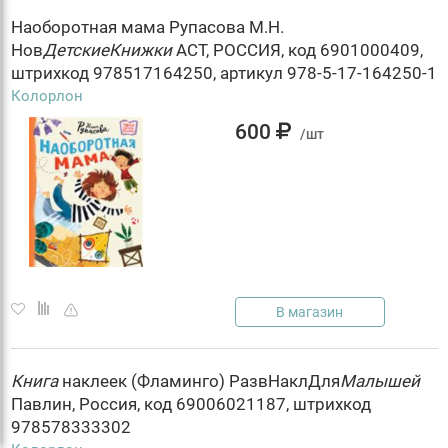
Наоборотная мама Рупасова М.Н.
Нов
ДетскиеКнижки
АСТ, РОССИЯ, код 6901000409,
штрихкод 978517164250, артикул 978-5-17-164250-1
Колорлон
600
/шт
В магазин
Книга
наклеек (Фламинго) РазвНаклДля
Малышей
Павлин, Россия, код 69006021187, штрихкод
978578333302