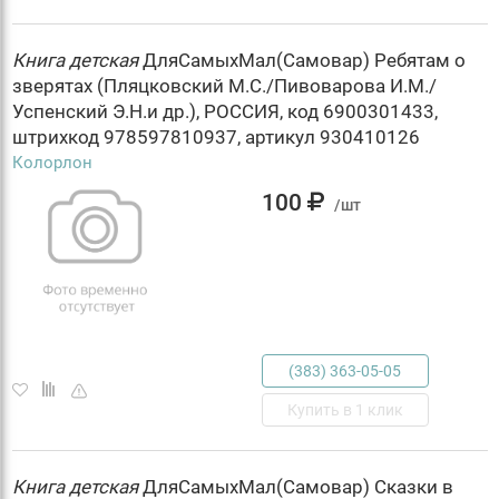
Книга
детская
ДляСамыхМал(Самовар) Ребятам о
зверятах (Пляцковский М.С./Пивоварова И.М./
Успенский Э.Н.и др.), РОССИЯ, код 6900301433,
штрихкод 978597810937, артикул 930410126
Колорлон
100
/шт
(383) 363-05-05
Купить в 1 клик
Книга
детская
ДляСамыхМал(Самовар) Сказки в