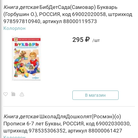
Книга
детская
БибДетСада(Самовар) Букварь
(Горбушин О.), РОССИЯ, код 69002020058, штрихкод
978597810940, артикул 88000119573
Колорлон
295
/шт
В магазин
Книга
детская
ШколаДляДошколят(Росмэн)(о)
Прописи 6-7 лет Буквы, РОССИЯ, код 69002030030,
штрихкод 978535306352, артикул 88000061427
Колорлон