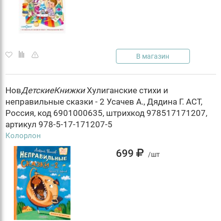
В магазин
Нов
ДетскиеКнижки
Хулиганские стихи и
неправильные сказки - 2 Усачев А., Дядина Г. АСТ,
Россия, код 6901000635, штрихкод 978517171207,
артикул 978-5-17-171207-5
Колорлон
699
/шт