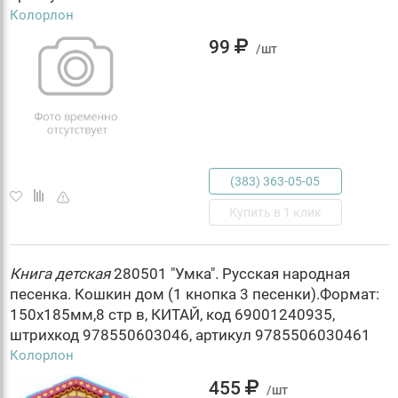
Колорлон
99
/шт
(383) 363-05-05
Купить в 1 клик
Книга
детская
280501 "Умка". Русская народная
песенка. Кошкин дом (1 кнопка 3 песенки).Формат:
150х185мм,8 стр в, КИТАЙ, код 69001240935,
штрихкод 978550603046, артикул 9785506030461
Колорлон
455
/шт