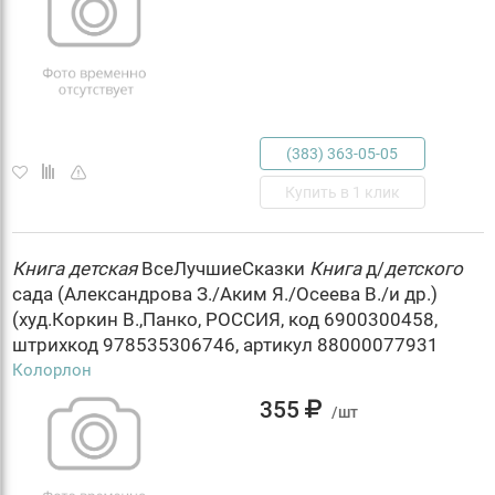
(383) 363-05-05
Купить в 1 клик
Книга
детская
ВсеЛучшиеСказки
Книга
д/
детского
сада (Александрова З./Аким Я./Осеева В./и др.)
(худ.Коркин В.,Панко, РОССИЯ, код 6900300458,
штрихкод 978535306746, артикул 88000077931
Колорлон
355
/шт