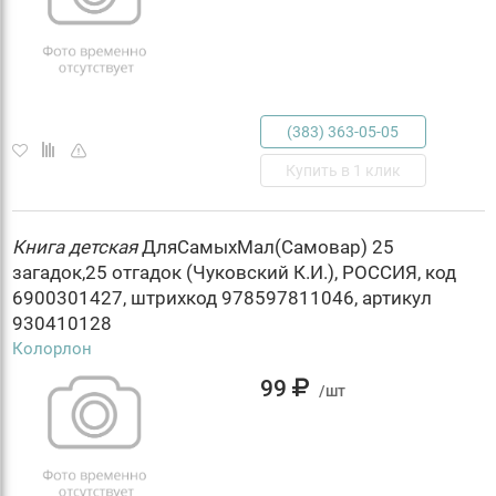
(383) 363-05-05
Купить в 1 клик
Книга
детская
ДляСамыхМал(Самовар) 25
загадок,25 отгадок (Чуковский К.И.), РОССИЯ, код
6900301427, штрихкод 978597811046, артикул
930410128
Колорлон
99
/шт