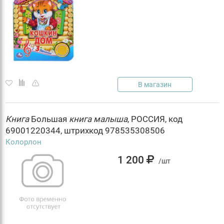
В магазин
Книга
Большая
книга
малыша
, РОССИЯ, код
69001220344, штрихкод 978535308506
Колорлон
1 200
/шт