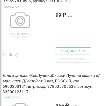
978597810886, артикул 931002133
Колорлон
99
/шт
(383) 363-05-05
Купить в 1 клик
Книга
детская
ВсеЛучшиеСказки Лучшие сказки д/
малышей
Д/
детей
от 3 лет, РОССИЯ, код
6900300131, штрихкод 978535305532, артикул
33000125117
Колорлон
355