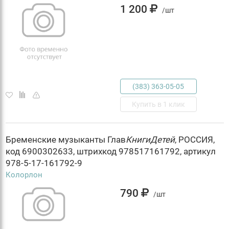
1 200
/шт
(383) 363-05-05
Купить в 1 клик
Бременские музыканты Глав
КнигиДетей
, РОССИЯ,
код 6900302633, штрихкод 978517161792, артикул
978-5-17-161792-9
Колорлон
790
/шт