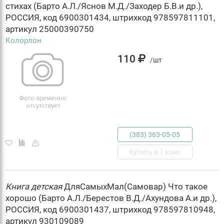
стихах (Барто А.Л./Яснов М.Д./Заходер Б.В.и др.),
РОССИЯ, код 6900301434, штрихкод 978597811101,
артикул 25000390750
Колорлон
110
/шт
(383) 363-05-05
Купить в 1 клик
Книга
детская
ДляСамыхМал(Самовар) Что такое
хорошо (Барто А.Л./Берестов В.Д./Ахундова А.и др.),
РОССИЯ, код 6900301437, штрихкод 978597810948,
артикул 930109089