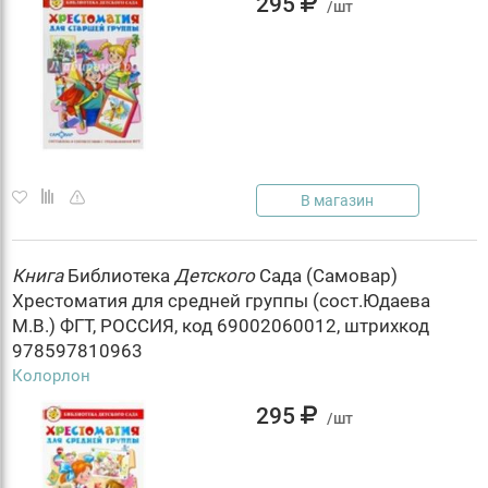
295
/шт
В магазин
Книга
Библиотека
Детского
Сада (Самовар)
Хрестоматия для средней группы (сост.Юдаева
М.В.) ФГТ, РОССИЯ, код 69002060012, штрихкод
978597810963
Колорлон
295
/шт