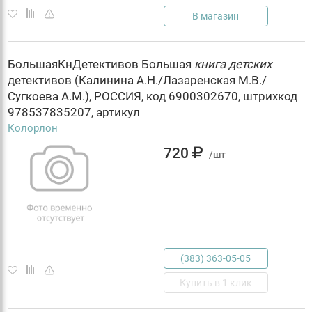
В магазин
БольшаяКнДетективов Большая
книга
детских
детективов (Калинина А.Н./Лазаренская М.В./
Сугкоева А.М.), РОССИЯ, код 6900302670, штрихкод
978537835207, артикул
Колорлон
720
/шт
(383) 363-05-05
Купить в 1 клик