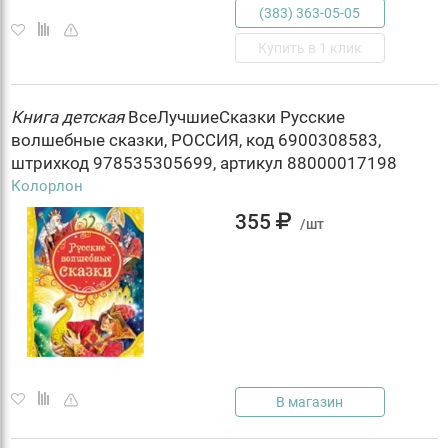
(383) 363-05-05
Купить в 1 клик
Книга
детская
ВсеЛучшиеСказки Русские
волшебные сказки, РОССИЯ, код 6900308583,
штрихкод 978535305699, артикул 88000017198
Колорлон
355
/шт
В магазин