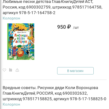
Любимые песни детства Глав
КнигиДетей
АСТ,
Россия, код 6900302759, штрихкод 978517164758,
артикул 978-5-17-164758-2
Колорлон
950
/шт
В магазин
Вредные советы. Рисунки дяди Коли Воронцова
Глав
КнигиДетей
, РОССИЯ, код 6900302632,
штрихкод 978517158825, артикул 978-5-17-158825-0
Колорлон