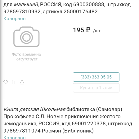
для
малышей
, РОССИЯ, код 6900300888, штрихкод
978597810932, артикул 25000176482
Колорлон
195
/шт
(383) 363-05-05
Купить в 1 клик
Книга
детская
Школьная
библиотека (Самовар)
Прокофьева С.Л. Новые приключения желтого
чемоданчика, РОССИЯ, код 69001220378, штрихкод
978597811074 Росмэн (Библионик)
Колорлон