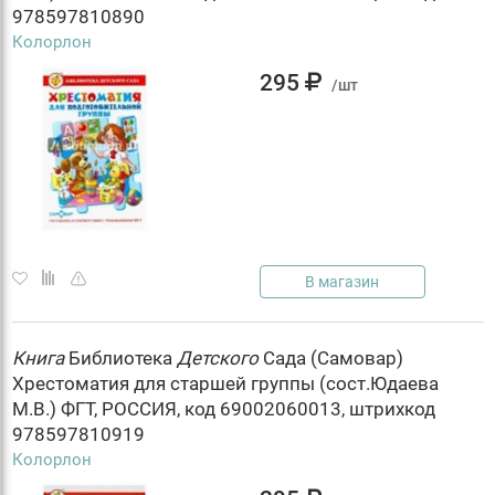
978597810890
Колорлон
295
/шт
В магазин
Книга
Библиотека
Детского
Сада (Самовар)
Хрестоматия для старшей группы (сост.Юдаева
М.В.) ФГТ, РОССИЯ, код 69002060013, штрихкод
978597810919
Колорлон