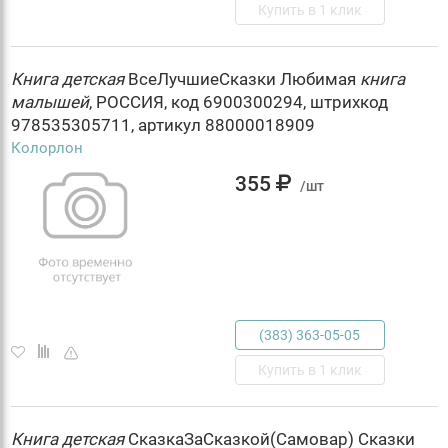
Купить в 1 клик
Книга
детская
ВсеЛучшиеСказки Любимая
книга
малышей
, РОССИЯ, код 6900300294, штрихкод
978535305711, артикул 88000018909
Колорлон
355
/шт
(383) 363-05-05
Купить в 1 клик
Книга
детская
СказкаЗаСказкой(Самовар) Сказки