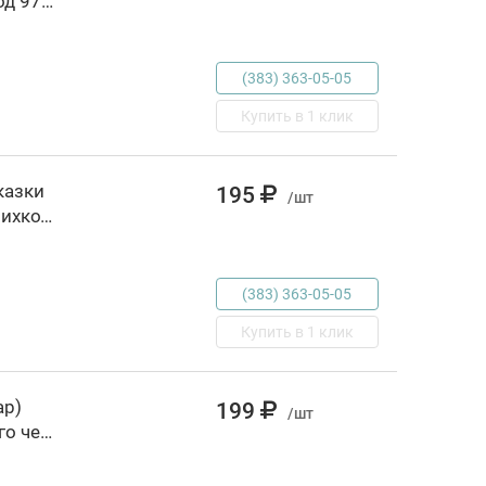
малышей, РОССИЯ, код 6900300294, штрихкод 978535305711, артикул 88000018909
(383) 363-05-05
Купить в 1 клик
казки
195
/шт
для малышей, РОССИЯ, код 6900300888, штрихкод 978597810932, артикул 25000176482
(383) 363-05-05
Купить в 1 клик
ар)
199
/шт
Прокофьева С.Л. Новые приключения желтого чемоданчика, РОССИЯ, код 69001220378, штрихкод 978597811074 Росмэн (Библионик)