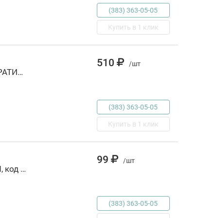
(383) 363-05-05
Купить в 1 клик
510
/шт
ЗОЛОТОЙ КЛЮЧИК ИЛИ ПРИКЛЮЧЕНИЯ БУРАТИНО. (ДЕТСКАЯ БИБЛИОТЕКА)., РОССИЯ, код 6900301390, штрихкод 978550600900, артикул 978-5-506-00900-9
(383) 363-05-05
Купить в 1 клик
99
/шт
загадок,25 отгадок (Чуковский К.И.), РОССИЯ, код 6900301427, штрихкод 978597811046, артикул 930410128
(383) 363-05-05