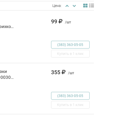
Цена:
99
/шт
Скороговорки, РОССИЯ, код 6900301436, штрихкод 978597810886, артикул 931002133
(383) 363-05-05
Купить в 1 клик
зки
355
/шт
д/малышей Д/детей от 3 лет, РОССИЯ, код 6900300131, штрихкод 978535305532, артикул 33000125117
(383) 363-05-05
Купить в 1 клик