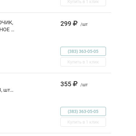
Купить в 1 клик
ЮЧИК,
299
/шт
ИЛИ ПРИКЛЮЧЕНИЯ БУРАТИНО (ВНЕКЛАССНОЕ ЧТЕНИЕ). ТВЕРДЫЙ ПЕРЕПЛЕТ в ко, РОССИЯ, код 69001241002, штрихкод 978550603851, артикул 978-5-506-03851-1
(383) 363-05-05
Купить в 1 клик
355
/шт
волшебные сказки, РОССИЯ, код 6900308583, штрихкод 978535305699, артикул 88000017198
(383) 363-05-05
Купить в 1 клик