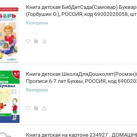
Книга детская БибДетСада(Самовар) Буквар
Колорлон
Книга детская ШколаДляДошколят(Росмэн)(
Колорлон
Книга детская на картоне 234927 . ДОМАШН