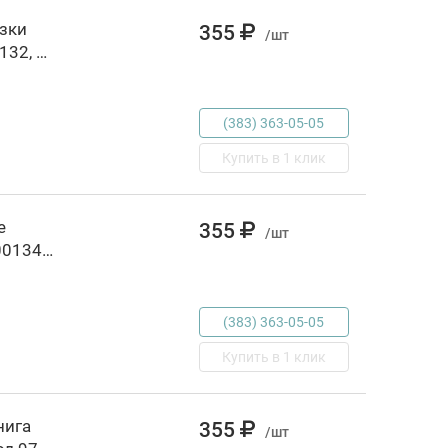
зки
355
/шт
мира Д/детей от 3 лет, РОССИЯ, код 6900300132, штрихкод 978535305533, артикул 33000125118
(383) 363-05-05
Купить в 1 клик
е
355
/шт
сказки Д/детей от 3 лет, РОССИЯ, код 6900300134, штрихкод 978535305560, артикул 88000007289
(383) 363-05-05
Купить в 1 клик
нига
355
/шт