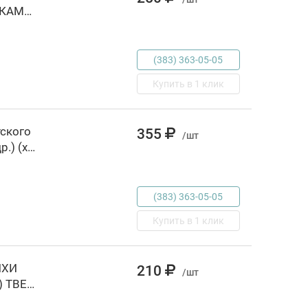
ЖИВОТНЫЕ. В.СТЕПАНОВ (КНИЖКА С ОКОШКАМИ А4 ФОРМАТ). ФОРМАТ: 205Х280 ММ. в к, издательство Умка, Россия, код 69001240156, штрихкод 978550601690, артикул 234927
(383) 363-05-05
Купить в 1 клик
тского
355
/шт
сада (Александрова З./Аким Я./Осеева В./и др.) (худ.Коркин В.,Панко, РОССИЯ, код 6900300458, штрихкод 978535306746, артикул 88000077931
(383) 363-05-05
Купить в 1 клик
ИХИ
210
/шт
МАЛЫШАМ (СЕРИЯ: ДЕТСКАЯ БИБЛИОТЕКА) ТВЕРДЫЙ ПЕРЕПЛЕТ в кор.30шт, РОССИЯ, код 69001241012, штрихкод 978550603398, артикул 978-5-506-03398-1