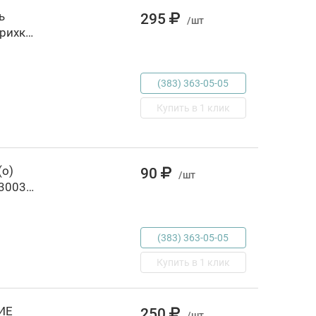
ь
295
/шт
(Горбушин О.), РОССИЯ, код 69002020058, штрихкод 978597810940, артикул 88000119573
(383) 363-05-05
Купить в 1 клик
о)
90
/шт
Прописи 6-7 лет Буквы, РОССИЯ, код 69002030030, штрихкод 978535306352, артикул 88000061427
(383) 363-05-05
Купить в 1 клик
ИЕ
250
/шт