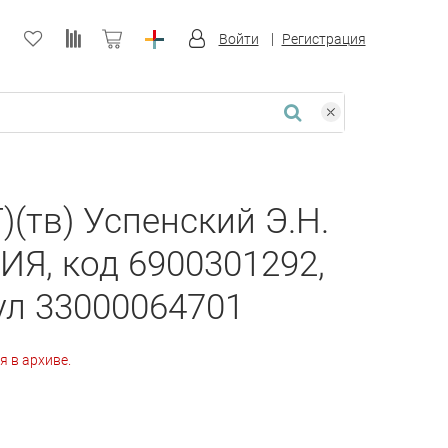
Войти
Регистрация
(тв) Успенский Э.Н.
ИЯ, код 6900301292,
ул 33000064701
я в архиве.