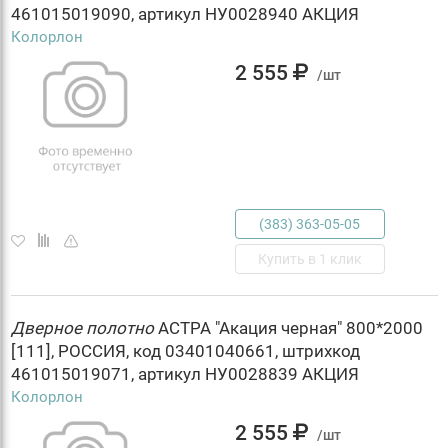
461015019090, артикул НУ0028940 АКЦИЯ
Колорлон
2 555
/шт
(383) 363-05-05
Купить в 1 клик
Дверное
полотно
АСТРА "Акация черная" 800*2000
[111], РОССИЯ, код 03401040661, штрихкод
461015019071, артикул НУ0028839 АКЦИЯ
Колорлон
2 555
/шт