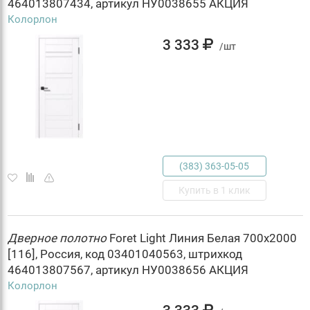
464013807434, артикул НУ0038655 АКЦИЯ
Колорлон
3 333
/шт
(383) 363-05-05
Купить в 1 клик
Дверное
полотно
Foret Light Линия Белая 700х2000
[116], Россия, код 03401040563, штрихкод
464013807567, артикул НУ0038656 АКЦИЯ
Колорлон