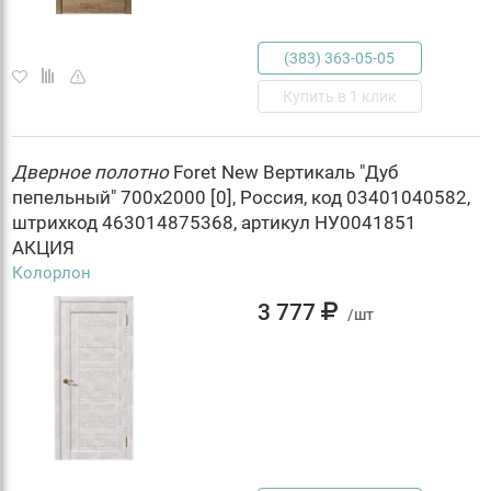
(383) 363-05-05
Купить в 1 клик
Дверное
полотно
Foret New Вертикаль "Дуб
пепельный" 700х2000 [0], Россия, код 03401040582,
штрихкод 463014875368, артикул НУ0041851
АКЦИЯ
Колорлон
3 777
/шт