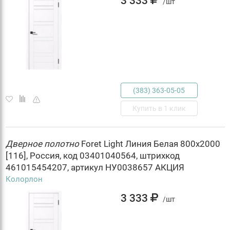
3 333
/шт
(383) 363-05-05
Купить в 1 клик
Дверное
полотно
Foret Light Линия Белая 800х2000
[116], Россия, код 03401040564, штрихкод
461015454207, артикул НУ0038657 АКЦИЯ
Колорлон
3 333
/шт