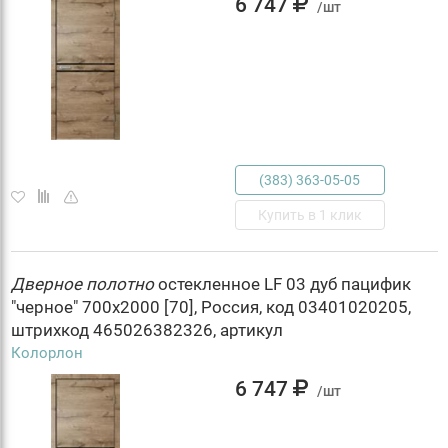
6 747
/шт
(383) 363-05-05
Купить в 1 клик
Дверное
полотно
остекленное LF 03 дуб пацифик
"черное" 700х2000 [70], Россия, код 03401020205,
штрихкод 465026382326, артикул
Колорлон
6 747
/шт