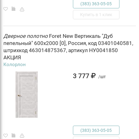
(383) 363-05-05
Купить в 1 клик
Дверное
полотно
Foret New Вертикаль "Дуб
пепельный" 600х2000 [0], Россия, код 03401040581,
штрихкод 463014875367, артикул НУ0041850
АКЦИЯ
Колорлон
3 777
/шт
(383) 363-05-05