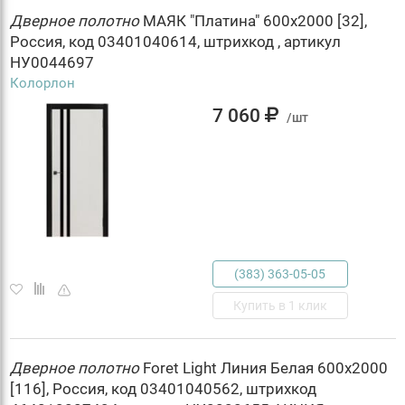
Дверное
полотно
МАЯК "Платина" 600х2000 [32],
Россия, код 03401040614, штрихкод , артикул
НУ0044697
Колорлон
7 060
/шт
(383) 363-05-05
Купить в 1 клик
Дверное
полотно
Foret Light Линия Белая 600х2000
[116], Россия, код 03401040562, штрихкод