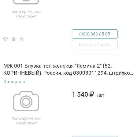
(383) 363-05-05
Купить в 1 клик
МЖ-001 Блузка-топ женская "Ясмина-2" (52,
КОРИЧНЕВЫЙ), Россия, код 03003011294, штрихкод 463029845497, артикул МЖ-001
Колорлон
1 540
/шт