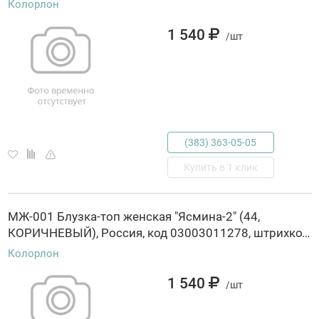
Колорлон
1 540
/шт
(383) 363-05-05
Купить в 1 клик
МЖ-001 Блузка-топ женская "Ясмина-2" (44,
КОРИЧНЕВЫЙ), Россия, код 03003011278, штрихкод 463029845493, артикул МЖ-001
Колорлон
1 540
/шт