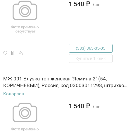
1 540
/шт
(383) 363-05-05
Купить в 1 клик
МЖ-001 Блузка-топ женская "Ясмина-2" (54,
КОРИЧНЕВЫЙ), Россия, код 03003011298, штрихкод 463029845498, артикул МЖ-001
Колорлон
1 540
/шт