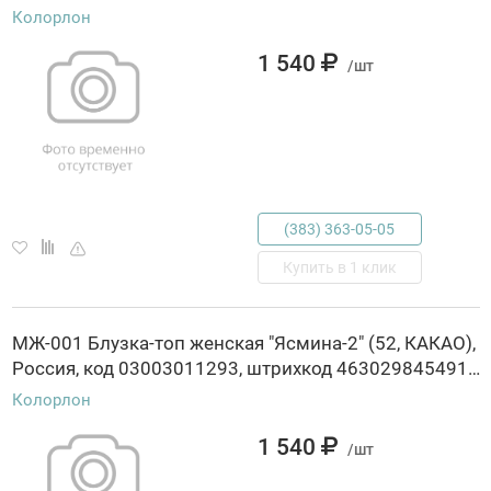
Колорлон
1 540
/шт
(383) 363-05-05
Купить в 1 клик
МЖ-001 Блузка-топ женская "Ясмина-2" (52, КАКАО),
Россия, код 03003011293, штрихкод 463029845491, артикул МЖ-001
Колорлон
1 540
/шт