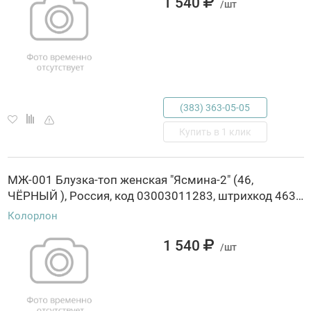
1 540
/шт
(383) 363-05-05
Купить в 1 клик
МЖ-001 Блузка-топ женская "Ясмина-2" (46,
ЧЁРНЫЙ ), Россия, код 03003011283, штрихкод 463029845500, артикул МЖ-001
Колорлон
1 540
/шт